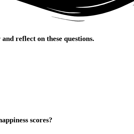
wer and reflect on these questions.
———————————————————–‏‏‎ ‎‏‏‎ ‎‏‏‎ ‎‏‏‎ ‎‏‏‎ ‎‏‏‎ ‎‏‏‎ ‎‏‏‎ ‎‏‏‎ ‎‏‏‎ ‎‏‏‎ ‎‏‏‎ ‎‏‏‎ ‎‏‏‎ ‎‏‏‎ ‎‏‏‎ ‎‏‏‎ ‎‏‏‎ ‎‏‏‎ ‎‏‏‎ ‎‏‏‎ ‎‏‏‎ ‎‏‏‎ ‎‏‏‎ ‎‏‏‎ ‎‏‏‎ ‎‏‏‎ ‎‏‏‎ ‎‏‏‎ ‎‏‏‎ ‎‏‏‎ ‎‏‏‎ ‎‏‏‎ ‎‏‏‎ ‎‏‏‎ ‎‏‏‎ ‎‏‏‎ ‎‏‏‎ ‎‏‏‎ ‎‏‏‎ ‎‏‏‎ ‎‏‏‎ ‎‏‏‎ ‎‏‏‎ ‎‏‏‎ ‎‏‏‎ ‎‏‏‎ ‎‏‏‎ ‎‏‏‎ ‎‏‏‎ ‎‏‏‎ ‎‏‏‎ ‎‏‏‎ ‎‏‏‎ ‎‏‏‎ ‎‏‏‎ ‎‏‏‎ ‎‏‏‎ ‎‏‏‎ ‎‏‏‎ ‎‏‏‎ ‎‏‏‎ ‎‏‏‎ ‎‏‏‎ ‎‏‏‎ ‎‏‏‎ ‎‏‏‎ ‎‏‏‎ ‎‏‏‎ ‎‏‏‎ ‎‏‏‎ ‎‏‏‎ ‎‏‏‎ ‎‏‏‎ ‎‏‏‎ ‎‏‏‎ ‎‏‏‎ ‎‏‏‎ ‎‏‏‎ ‎
happiness scores?