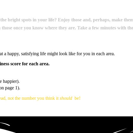
are the bright spots in your life? Enjoy those and, perhaps, make t
 those once you know where they are. Take a few minutes with the
t a happy, satisfying life might look like for you in each area.
ness score for each area.
e happier).
on page 1).
ad, not the number you think it
should
be!