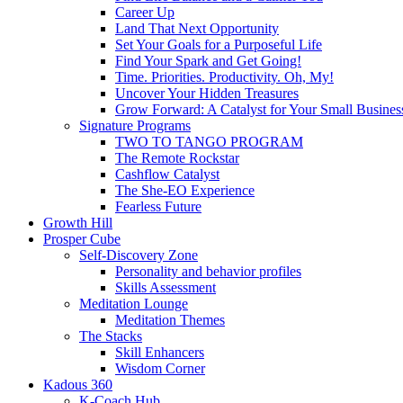
Career Up
Land That Next Opportunity
Set Your Goals for a Purposeful Life
Find Your Spark and Get Going!
Time. Priorities. Productivity. Oh, My!
Uncover Your Hidden Treasures
Grow Forward: A Catalyst for Your Small Busines
Signature Programs
TWO TO TANGO PROGRAM
The Remote Rockstar
Cashflow Catalyst
The She-EO Experience
Fearless Future
Growth Hill
Prosper Cube
Self-Discovery Zone
Personality and behavior profiles
Skills Assessment
Meditation Lounge
Meditation Themes
The Stacks
Skill Enhancers
Wisdom Corner
Kadous 360
K-Coach Hub