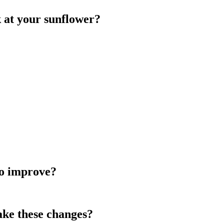
k at your sunflower?
———————————————————–‏‏‎ ‎‏‏‎ ‎‏‏‎ ‎‏‏‎ ‎‏‏‎ ‎‏‏‎ ‎‏‏‎ ‎‏‏‎ ‎‏‏‎ ‎‏‏‎ ‎‏‏‎ ‎‏‏‎ ‎‏‏‎ ‎‏‏‎ ‎‏‏‎ ‎‏‏‎ ‎‏‏‎ ‎‏‏‎ ‎‏‏‎ ‎‏‏‎ ‎‏‏‎ ‎‏‏‎ ‎‏‏‎ ‎‏‏‎ ‎‏‏‎ ‎‏‏‎ ‎‏‏‎ ‎‏‏‎ ‎‏‏‎ ‎‏‏‎ ‎‏‏‎ ‎‏‏‎ ‎‏‏‎ ‎‏‏‎ ‎‏‏‎ ‎‏‏‎ ‎‏‏‎ ‎‏‏‎ ‎‏‏‎ ‎‏‏‎ ‎‏‏‎ ‎‏‏‎ ‎‏‏‎ ‎‏‏‎ ‎‏‏‎ ‎‏‏‎ ‎‏‏‎ ‎‏‏‎ ‎‏‏‎ ‎‏‏‎ ‎‏‏‎ ‎‏‏‎ ‎‏‏‎ ‎‏‏‎ ‎‏‏‎ ‎‏‏‎ ‎‏‏‎ ‎‏‏‎ ‎‏‏‎ ‎‏‏‎ ‎‏‏‎ ‎‏‏‎ ‎‏‏‎ ‎‏‏‎ ‎‏‏‎ ‎‏‏‎ ‎‏‏‎ ‎‏‏‎ ‎‏‏‎ ‎‏‏‎ ‎‏‏‎ ‎‏‏‎ ‎‏‏‎ ‎‏‏‎ ‎‏‏‎ ‎‏‏‎ ‎‏‏‎ ‎‏‏‎ ‎‏‏‎ ‎
to improve?
ake these changes?