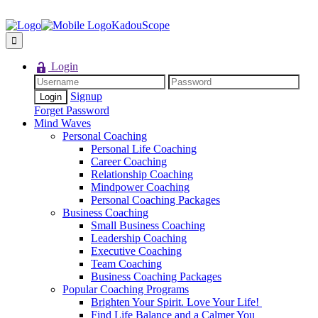
KadouScope
Login
Signup
Forget Password
Mind Waves
Personal Coaching
Personal Life Coaching
Career Coaching
Relationship Coaching
Mindpower Coaching
Personal Coaching Packages
Business Coaching
Small Business Coaching
Leadership Coaching
Executive Coaching
Team Coaching
Business Coaching Packages
Popular Coaching Programs
Brighten Your Spirit. Love Your Life!
Find Life Balance and a Calmer You