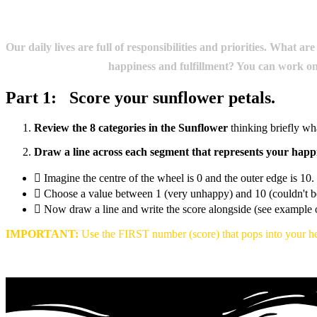
Our daily lives are full of responsibilities and priorities. What 
happiness and fulfillment? You can work on
Part 1:
‏‏‎ ‎‏‏‎ Score your sunflower petals.
Review the 8 categories in the Sunflower
thinking briefly wha
Draw a line across each segment that represents your happi
Imagine the centre of the wheel is 0 and the outer edge is 10.
Choose a value between 1 (very unhappy) and 10 (couldn't b
Now draw a line and write the score alongside (see example 
IMPORTANT:
Use the FIRST number (score) that pops into your he