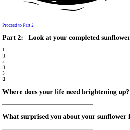
Proceed to Part 2
Part 2:
‏‏‎ ‎‏‏‎ Look at your completed sunflo
1
2
3
Where does your life need brightening up?
What surprised you about your sunflower 
———————————————————–