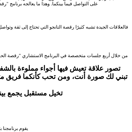
على التواصل فيما بينكما. وهذا ما يعالجه برنامج "رقصة الحب - TWO TO TANGO" في جعلك تستشكف طرقاً تستحث فيك مشاعر لا تنسى من الانسجام والش
فالعلاقات الجيدة تشبه كثيرًا رقصة التانجو التي تحتاج إلى ثقة وت
من خلال أربع جلسات متخصصة في البرنامج الاستشاري "رقصة الحب - TWO TO TANGO" نعالج فيها جوانب علاقتك التي تحتاج إلى الاعتناء بها وإعادة الثقة المتبادلة وتحسين التواصل بينك وبين ش
تصور علاقة تعيش فيها أجواء مملوءة بالش
تبني لك صورة أنت، ومن تحب كأنكما فريق مت
تخيل مستقبل يجمع بينك
يقوم برنامجنا 