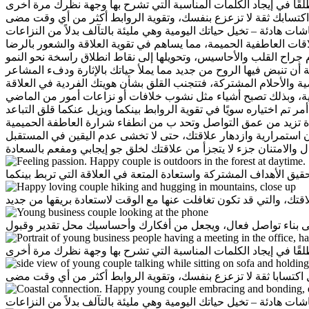
ًا في إيجاد الكلمات المناسبة التي تشرح بها وجهة نظرك مرة أخرى
اكتسابك ثقة لا تزعزع بنفسك، وتقوية الروابط أكثر من أي وقت مضى
ات هادئة – تخيل حياتك اليومية وهي مليئة بالتآلف بدلاً من النزاعات
اقات العاطفية الحميمة، مما يساهم في تقوية العلاقة والشعور بالرضا
 جراح القلب والأحاسيس، وتحويلها إلى نقاط انطلاق راسخة نحو النمو
أن تنبض فيها الروح من جديد مما يملأ حياتك بالإثارة ودفء المشاعر
ية والأحلام المشتركة، فتتجنب القلق بشأن هويتك الفردية في العلاقة
فية، وبذلك تصبح أشياء مثل نشوب خلافات أو نزاعات أمور من الماضي
م اختياره سويًا في تقوية الروابط بينكما ويزيل عنكما قلق التباعد
تزيد من عمق التواصل وتحد ب من انطفاء شرارة العاطفة الحميمية
استمرارية وازدهار علاقتك، حتى لا تخشى عدم اليقين في المستقبل
ل والامتنان جزء لا يتجزأ من علاقتك لخلق جو إيجابي ومفعم بالسعادة
يق الأهداف المشتركة واستعادة المتعة في العلاقة التي تربط بينكما
قتك، والتي قد تكون تغافلت عنها مع الوقت لاستعادة بريقها من جديد
لى بناء تواصل فعال، ويجعل من أفكارك وأحساسيك محل تقدير وقبول
ًا في إيجاد الكلمات المناسبة التي تشرح بها وجهة نظرك مرة أخرى
 اكتسابا ثقة لا تزعزع بنفسك، وتقوية الروابط أكثر من أي وقت مضى
ات هادئة – تخيل حياتك اليومية وهي مليئة بالتآلف بدلاً من النزاعات