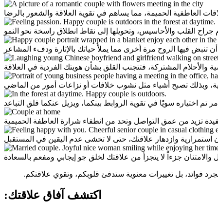
اقات العاطفية الحميمة، مما يساهم في تقوية العلاقة والشعور بالرضا
 جراح القلب والأحاسيس، وتحويلها إلى نقاط انطلاق راسخة نحو النمو
ن تنبض فيها الروح مرة أخرى مما يملأ حياتك بالإثارة ودفء المشاعر
ية والأحلام المشتركة، فتتجنب القلق بشأن هويتك الفردية في العلاقة
فية، وبذلك تصبح أشياء مثل نشوب خلافات أو نزاعات أمور من الماضي
 اختياره سويًا في تقوية الروابط بينكما، ويزيل عنكما قلق التباعد
ة تزيد من عمق التواصل وتحد من انطفاء شرارة العاطفة الحميمية
استمرارية وازدهار علاقتك، حتى لا تخشى عدم اليقين في المستقبل
 والامتنان جزءاً لا يتجزأ من علاقتك لخلق جو إيجابي ومفعم بالسعادة
د فوائد، بل تغييرات معنوية ستدفئ قلوبكم، وتقوي علاقتكم.
:اكتشف آفاق علاقتك