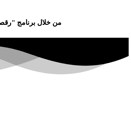
من خلال برنامج "رقصة الحب - Two to Tango"، سوف يتبين لك ولحبيبك مستوى